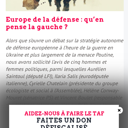
Europe de la défense : qu’en
pense la gauche ?
Alors que s’ouvre un débat sur la stratégie autonome
de défense européenne à l’heure de la guerre en
Ukraine et plus largement de la menace Poutine,
nous avons sollicité l’avis de cinq hommes et
femmes politiques, parmi lesquelles Aurélien
Saintoul (député LFI), Ilaria Salis (eurodéputée
italienne), Cyrielle Chatelain (présidente du groupe
écologiste et social à l’Assemblée), Hélène Conway-
Mouret (sénatrice PS) et Vincent Boulet (responsable
des relations internationales au PCF). Nous leur
×
avons demandé de répondre à la question suivante :
AIDEZ-NOUS À FAIRE LE TAF
que penser d’une défense européenne à l’heure de la
FAITES UN DON
montée du fascisme sur le continent et de la
DÉFISCALISÉ