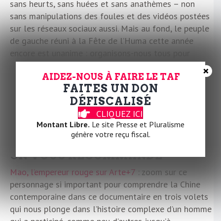
sans heurts, sans huées et sans anathèmes – non
sans manipulations des foules et des vidéos postées
sur les réseaux sociaux aussi. Mais au fond, le peuple
de gauche réuni à la Fête de l’Huma cette année
encore est unanime : organisons-nous tous pour
gagner – et pour y arriver, bah faut bosser.
×
AIDEZ-NOUS À FAIRE LE TAF
P.P.-V.
FAITES UN DON
DÉFISCALISÉ
CLIQUEZ ICI
Montant Libre.
Le site Presse et Pluralisme
génère votre reçu fiscal.
ON VOUS RECOMMANDE
Mao, l’empereur rouge sur Arte+7
: zoom sur ce
personnage si important pour comprendre la Chine
contemporaine dans ce documentaire en trois volets
qui nous plonge dans l’histoire complexe d’un homme