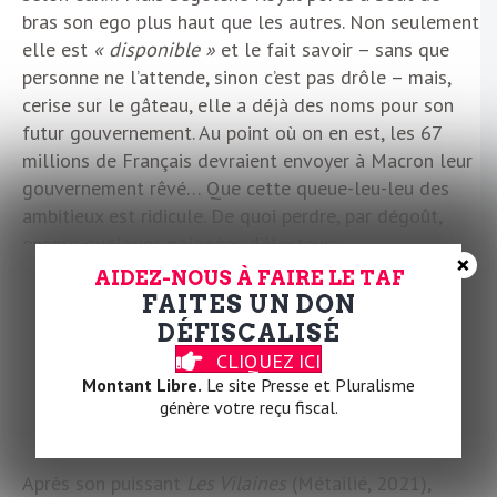
bras son ego plus haut que les autres. Non seulement
elle est
« disponible »
et le fait savoir – sans que
personne ne l’attende, sinon c’est pas drôle – mais,
cerise sur le gâteau, elle a déjà des noms pour son
futur gouvernement. Au point où on en est, les 67
millions de Français devraient envoyer à Macron leur
gouvernement rêvé… Que cette queue-leu-leu des
ambitieux est ridicule. De quoi perdre, par dégoût,
encore quelques poignées d’électeurs.
×
AIDEZ-NOUS À FAIRE LE TAF
L.L.C.
FAITES UN DON
DÉFISCALISÉ
CLIQUEZ ICI
Montant Libre.
Le site Presse et Pluralisme
génère votre reçu fiscal.
ON VOUS RECOMMANDE
Après son puissant
Les Vilaines
(Métailié, 2021),