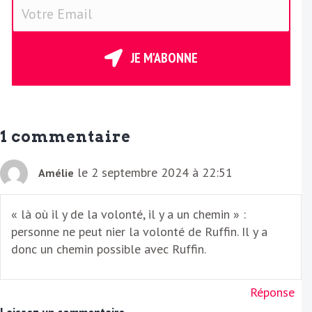
V
o
t
r
JE M'ABONNE
e
E
m
a
1 commentaire
i
l
le 2 septembre 2024 à 22:51
Amélie
« là où il y de la volonté, il y a un chemin » :
personne ne peut nier la volonté de Ruffin. Il y a
donc un chemin possible avec Ruffin.
Réponse