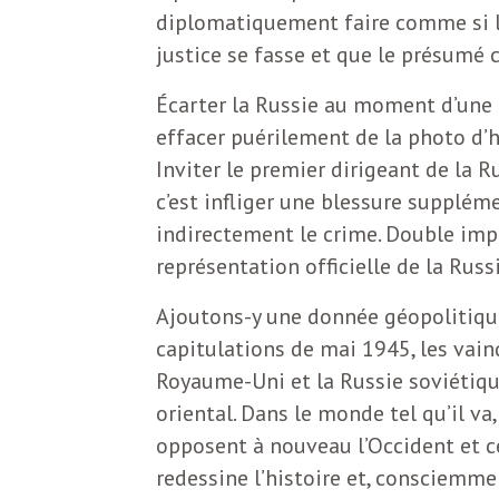
b
diplomatiquement faire comme si la
L
justice se fasse et que le présumé 
e
r
Écarter la Russie au moment d’une 
t
effacer puérilement de la photo d’h
i
t
Inviter le premier dirigeant de la Ru
r
c’est infliger une blessure supplém
e
e
indirectement le crime. Double impo
représentation officielle de la Russi
d
f
e
Ajoutons-y une donnée géopolitique
capitulations de mai 1945, les vainq
R
F
Royaume-Uni et la Russie soviétique
e
oriental. Dans le monde tel qu’il va
g
r
opposent à nouveau l’Occident et ce
a
redessine l’histoire et, consciemm