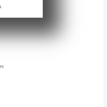
l.
es