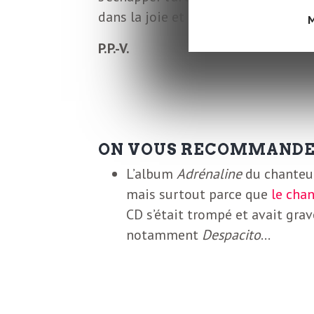
L
dans la joie et dans le rire.
M
e
P.P.-V.
t
t
ON VOUS RECOMMAND
r
L’album
Adrénaline
du chanteur
mais surtout parce que
le chan
CD s’était trompé et avait grav
e
notamment
Despacito
…
d