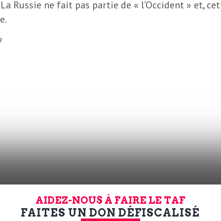
a Russie ne fait pas partie de « l’Occident » et, cet
e.
?
ent de mourir à Nice. De Fluxus aux agendas Quo Vadi
AIDEZ-NOUS À FAIRE LE TAF
peinture, dans le vernaculaire du temps faisant presq
FAITES UN DON DÉFISCALISÉ
dant commun, au sens d’être à tous et toutes. Le tout