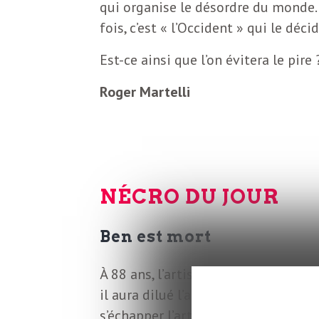
o
qui organise le désordre du monde. L
r
fois, c’est « l’Occident » qui le décid
d
m
Est-ce ainsi que l’on évitera le pire 
s
U
Roger Martelli
S
A
NÉCRO DU JOUR
Ben est mort
L
À 88 ans, l’artiste franco-suisse vi
a
il aura dilué l’art, ses mots et sa 
s’échapper l’art de l’artiste, le ren