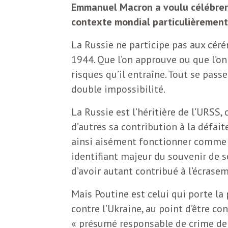
N
a
Emmanuel Macron a voulu célébrer
contexte mondial particulièrement
e
l
w
La Russie ne participe pas aux c
1944. Que l’on approuve ou que l’on c
s
e
risques qu’il entraîne. Tout se pas
l
double impossibilité.
e
L
La Russie est l’héritière de l’URSS,
t
d’autres sa contribution à la défai
t
ainsi aisément fonctionner comme u
e
e
identifiant majeur du souvenir de s
r
d’avoir autant contribué à l’écrasem
D
:
Mais Poutine est celui qui porte la
e
L
contre l’Ukraine, au point d’être c
« présumé responsable de crime de gu
a