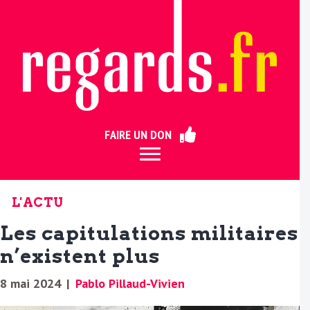
ermer
FAIRE UN DON
L'ACTU
Les capitulations militaires
n’existent plus
8 mai 2024
|
Pablo Pillaud-Vivien