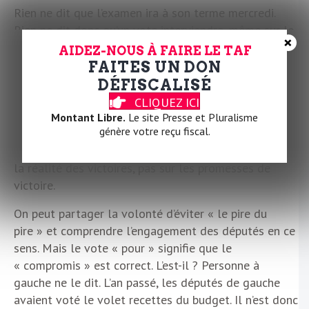
Rien ne dit que l’examen ira à son terme mercredi.
Rien ne dit donc qu’un vote interviendra, même sur le
×
décalage de la réforme des retraites. Dans cette
AIDEZ-NOUS À FAIRE LE TAF
hypothèse, beau bazar en perspective au sein même
FAITES UN DON
de la gauche. Si on ajoute à cela que le Sénat va tout
DÉFISCALISÉ
remettre à sa main, que la CMP (commission mixte
CLIQUEZ ICI
paritaire entre les deux chambres) est dominée par la
Montant Libre.
Le site Presse et Pluralisme
génère votre reçu fiscal.
droite, que les délais permettront au gouvernement
de passer par ordonnances… Alors on s’interroge sur
la réalité des victoires, pas sur les promesses de
victoire.
On peut partager la volonté d’éviter « le pire du
pire » et comprendre l’engagement des députés en ce
sens. Mais le vote « pour » signifie que le
« compromis » est correct. L’est-il ? Personne à
gauche ne le dit. L’an passé, les députés de gauche
avaient voté le volet recettes du budget. Il n’est donc