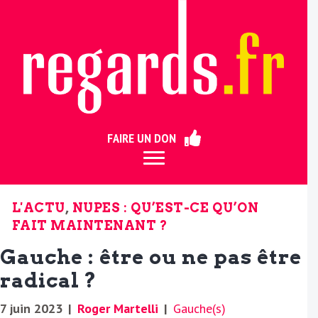
ermer
FAIRE UN DON
L'ACTU
,
NUPES : QU’EST-CE QU’ON
FAIT MAINTENANT ?
Gauche : être ou ne pas être
radical ?
7 juin 2023
|
Roger Martelli
|
Gauche(s)