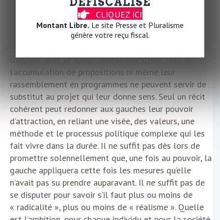
DÉFISCALISÉ
CLIQUEZ ICI
Or, la gauche a aujourd’hui un cadre de
Montant Libre.
Le site Presse et Pluralisme
rassemblement (la Nupes) et un ensemble de
génère votre reçu fiscal.
propositions rassemblées dans un programme
rompant avec le social-libéralisme d’hier. Mais ni
l’accumulation de propositions ni même leur
rassemblement en programmes ne peuvent servir de
substitut au projet qui leur donne sens. Seul un récit
cohérent peut redonner aux gauches leur pouvoir
d’attraction, en reliant une visée, des valeurs, une
méthode et le processus politique complexe qui les
fait vivre dans la durée. Il ne suffit pas dès lors de
promettre solennellement que, une fois au pouvoir, la
gauche appliquera cette fois les mesures qu’elle
n’avait pas su prendre auparavant. Il ne suffit pas de
se disputer pour savoir s’il faut plus ou moins de
« radicalité », plus ou moins de « réalisme ». Quelle
est l’ambition, pour chaque individu et pour la société