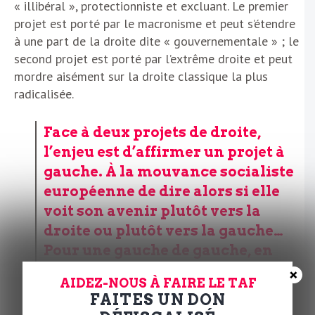
« illibéral », protectionniste et excluant. Le premier
projet est porté par le macronisme et peut s’étendre
à une part de la droite dite « gouvernementale » ; le
second projet est porté par l’extrême droite et peut
mordre aisément sur la droite classique la plus
radicalisée.
Face à deux projets de droite,
l’enjeu est d’affirmer un projet à
gauche. À la mouvance socialiste
européenne de dire alors si elle
voit son avenir plutôt vers la
droite ou plutôt vers la gauche…
Pour une gauche de gauche, en
tout cas, nul à gauche ne devrait
×
AIDEZ-NOUS À FAIRE LE TAF
être exclu
a priori
du grand œuvre
FAITES UN DON
dont l’Europe a besoin.