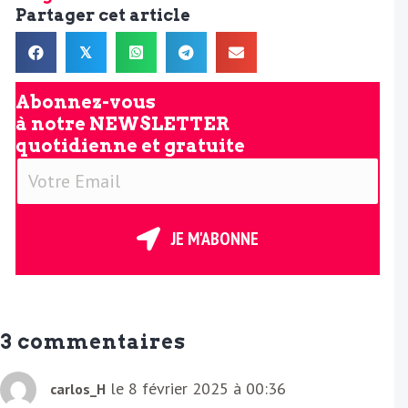
Partager cet article
𝕏
Abonnez-vous
à notre
NEWSLETTER
quotidienne et gratuite
V
o
t
r
JE M'ABONNE
e
E
m
a
3 commentaires
i
l
le 8 février 2025 à 00:36
carlos_H