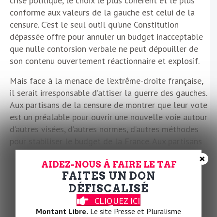
crise politique, le choix le plus cohérent et le plus
conforme aux valeurs de la gauche est celui de la
censure. C’est le seul outil qu’une Constitution
dépassée offre pour annuler un budget inacceptable
que nulle contorsion verbale ne peut dépouiller de
son contenu ouvertement réactionnaire et explosif.
Mais face à la menace de l’extrême-droite française,
il serait irresponsable d’attiser la guerre des gauches.
Aux partisans de la censure de montrer que leur vote
est un préalable pour ouvrir une nouvelle voie autour
d’autres visées, d’autres normes, d’autres méthodes
pour stabiliser le budget de la France. Aux partisans
de gauche de la non-censure de faire la
×
AIDEZ-NOUS À FAIRE LE TAF
démonstration que leur vote ne vaut en aucun cas
FAITES UN DON
blanc-seing et ne détermine pas les votes à venir.
DÉFISCALISÉ
Contre les vents mauvais, l’impératif à gauche devrait
CLIQUEZ ICI
rester celui du rassemblement, sans lequel la voie
Montant Libre.
Le site Presse et Pluralisme