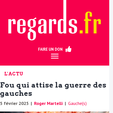
ermer
FAIRE UN DON
L'ACTU
Fou qui attise la guerre des
gauches
5 février 2025
|
Roger Martelli
|
Gauche(s)