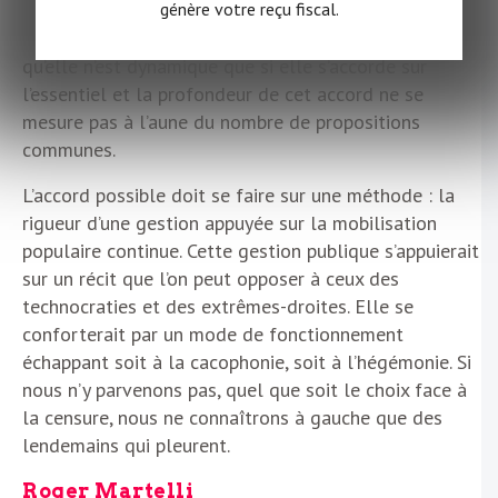
génère votre reçu fiscal.
est ouverte vers le pire. La gauche est diverse,
jusqu’au possible désaccord. Mais elle a montré
qu’elle n’est dynamique que si elle s’accorde sur
l’essentiel et la profondeur de cet accord ne se
mesure pas à l’aune du nombre de propositions
communes.
L’accord possible doit se faire sur une méthode : la
rigueur d’une gestion appuyée sur la mobilisation
populaire continue. Cette gestion publique s’appuierait
sur un récit que l’on peut opposer à ceux des
technocraties et des extrêmes-droites. Elle se
conforterait par un mode de fonctionnement
échappant soit à la cacophonie, soit à l’hégémonie. Si
nous n’y parvenons pas, quel que soit le choix face à
la censure, nous ne connaîtrons à gauche que des
lendemains qui pleurent.
Roger Martelli