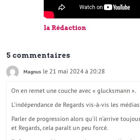
b
L
e
r
la Rédaction
t
i
t
r
5 commentaires
e
e
le 21 mai 2024 à 20:28
Magnus
d
f
e
On en remet une couche avec « glucksmann ».
R
L’indépendance de Regards vis-à-vis les médias
F
e
Parler de progression alors qu’il n’arrive tou
g
r
et Regards, cela paraît un peu forcé.
a