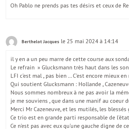
e
Oh Pablo ne prends pas tes désirs et ceux de Re
R
e
le 25 mai 2024 à 14:14
Berthelot Jacques
g
il y en a un peu marre de cette course aux sond
a
Le refrain » Glucksmann très haut dans les so
LFI c’est mal , pas bien … C’est encore mieux e
r
Qui soutient Glucksmann : Hollande , Cazeneuve
Nous sommes nombreux à ne pas avoir la mémoire 
d
je me souviens , que dans une manif au coeur du
Merci Mr Cazeneuve, et les mutilés, les blessés
s
Ce trio est en grande parti responsable de l’état
Ce n’est pas avec eux qu’une gauche digne de c