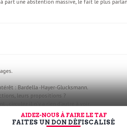
 à part une abstention massive, le fait le plus parl
dages.
intérêt : Bardella -Hayer-Glucksmann.
actions, leurs propositions ?
 circulez il n’y a rien d’autre à voir.
AIDEZ-NOUS À FAIRE LE TAF
a-Zemmour-Macron-les-candidats
FAITES UN DON DÉFISCALISÉ