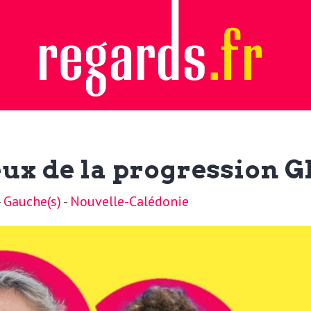
jeux de la progression
-
Gauche(s)
-
Nouvelle-Calédonie