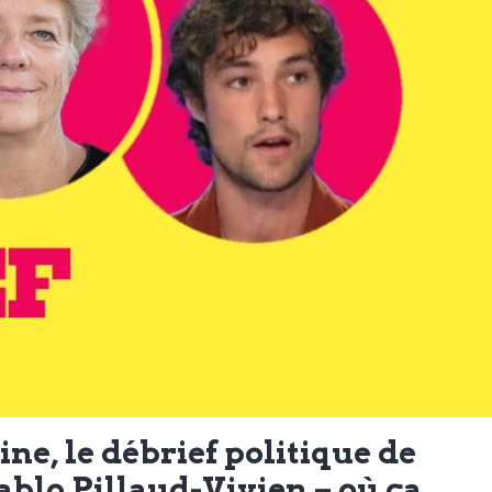
, le débrief politique de
ablo Pillaud-Vivien – où ça