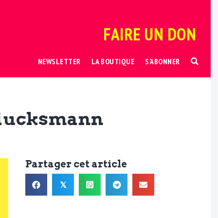
FAIRE UN DON
NEWSLETTER
LA BOUTIQUE
S’ABONNER
 Glucksmann
Partager cet article
𝕏