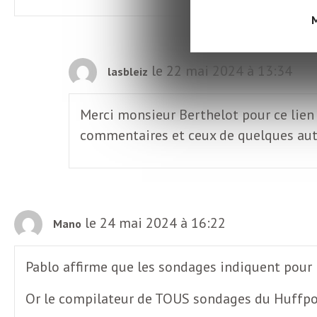
L
M
e
le 22 mai 2024 à 13:34
lasbleiz
t
Merci monsieur Berthelot pour ce lien t
t
commentaires et ceux de quelques aut
r
e
le 24 mai 2024 à 16:22
Mano
d
Pablo affirme que les sondages indiquent pour
Or le compilateur de TOUS sondages du Huffpos