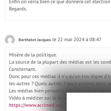
Enfin on verra bien ce que donnera cet élection
o
r
Regards.
d
m
s
U
le 22 mai 2024 à 08:47
Berthelot Jacques
S
Misère de la politique.
A
La source de la plupart des médias est les son
Consternant.
Donc pour ces médias il n’y qu’un trio digne d’
L
les autres ? Quels autres ? leurs projets, leurs 
Les médias bien pensants ont leur tiercé gagnant ,
a
Vidéo à méditer sur le sujet :
https://www.acrimed.org/Glucksmann-Bardell