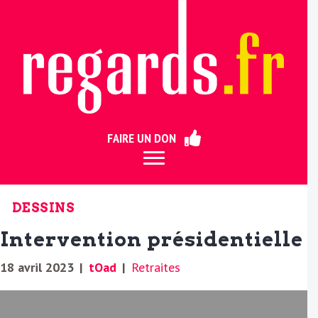
ermer
FAIRE UN DON
DESSINS
Intervention présidentielle
18 avril 2023
|
tOad
|
Retraites