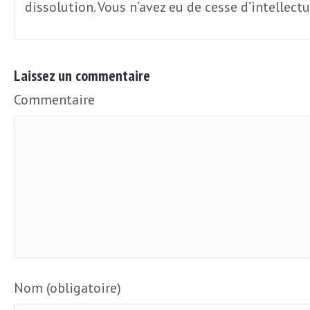
L
dissolution. Vous n’avez eu de cesse d’intellectua
e
Laissez un commentaire
t
Commentaire
t
r
e
d
Nom (obligatoire)