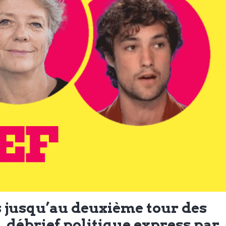
 jusqu’au deuxième tour des
s, débrief politique express par