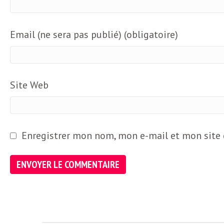
e
R
Email (ne sera pas publié) (obligatoire)
e
g
Site Web
a
Enregistrer mon nom, mon e-mail et mon site
r
d
s