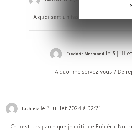
o
r
M
d
A quoi sert un fasciste comme vous sin
m
s
U
le 3 juill
Frédéric Normand
S
A quoi me servez-vous ? De re
A
L
le 3 juillet 2024 à 02:21
lasbleiz
a
Ce n’est pas parce que je critique Frédéric No