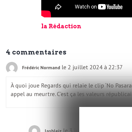
b
L
e
r
la Rédaction
t
i
t
r
4 commentaires
e
e
le 2 juillet 2024 à 22:37
Frédéric Normand
d
f
e
À quoi joue Regards qui relaie le clip ‘No Pasar
R
appel au meurtre. C’est ça les valeurs républica
F
e
g
r
a
le 3 juillet 2024 à 02:15
lasbleiz