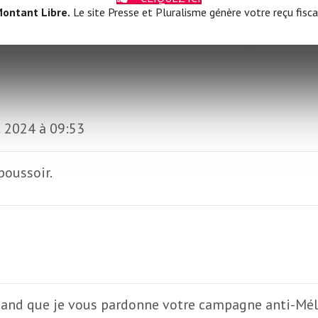
ontant Libre.
Le site Presse et Pluralisme génère votre reçu fisca
on à semer le doute. Vous êtes si lourd que vous en 
et 2024 à 09:53
poussoir.
rmand que je vous pardonne votre campagne anti-Mél