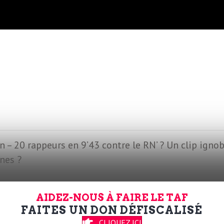
an – 20 rappeurs en 9’43 contre le RN’ ? Un clip ignob
ines ?
AIDEZ-NOUS À FAIRE LE TAF
FAITES UN DON DÉFISCALISÉ
CLIQUEZ ICI