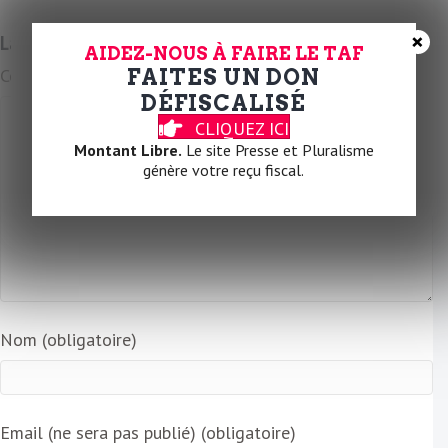
m
a
×
Laissez un commentaire
i
AIDEZ-NOUS À FAIRE LE TAF
FAITES UN DON
Commentaire
l
DÉFISCALISÉ
CLIQUEZ ICI
Montant Libre.
Le site Presse et Pluralisme
génère votre reçu fiscal.
Nom (obligatoire)
Email (ne sera pas publié) (obligatoire)