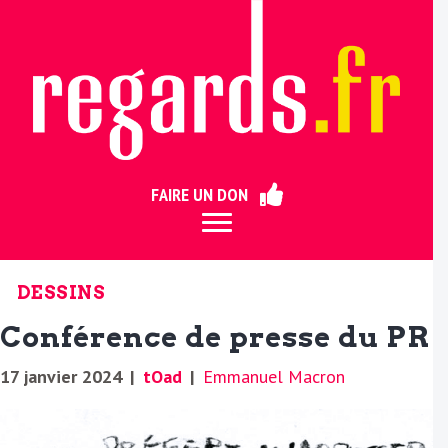
ermer
FAIRE UN DON
DESSINS
Conférence de presse du PR
17 janvier 2024
|
tOad
|
Emmanuel Macron