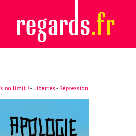
s no limit !
-
Libertés
-
Répression