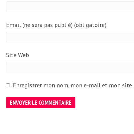
o
r
d
m
Email (ne sera pas publié) (obligatoire)
s
U
Site Web
S
A
Enregistrer mon nom, mon e-mail et mon site
L
a