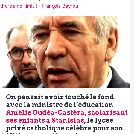
there's no limit !
-
François Bayrou
On pensait avoir touché le fond
avec la ministre de l’éducation
Amélie Oudéa-Castéra, scolarisant
ses enfants à Stanislas
, le lycée
privé catholique célèbre pour son