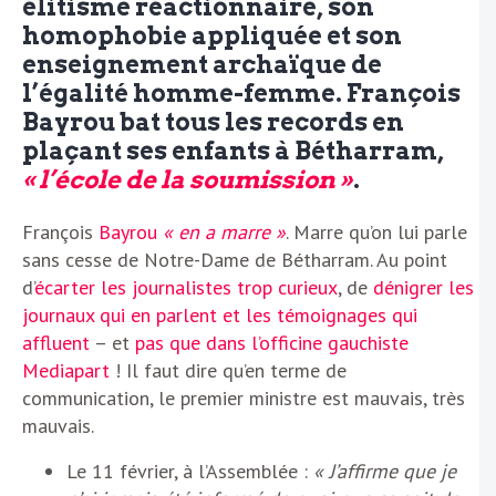
élitisme réactionnaire, son
homophobie appliquée et son
enseignement archaïque de
l’égalité homme-femme. François
Bayrou bat tous les records en
plaçant ses enfants à Bétharram,
« l’école de la soumission »
.
François
Bayrou
« en a marre »
. Marre qu’on lui parle
sans cesse de Notre-Dame de Bétharram. Au point
d’
écarter les journalistes trop curieux
, de
dénigrer les
journaux qui en parlent et les témoignages qui
affluent
– et
pas que dans l’officine gauchiste
Mediapart
! Il faut dire qu’en terme de
communication, le premier ministre est mauvais, très
mauvais.
Le 11 février, à l’Assemblée :
« J’affirme que je