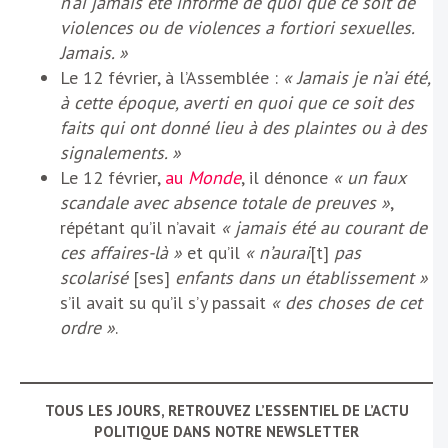
n’ai jamais été informé de quoi que ce soit de
violences ou de violences a fortiori sexuelles.
Jamais. »
Le 12 février, à l’Assemblée :
« Jamais je n’ai été,
à cette époque, averti en quoi que ce soit des
faits qui ont donné lieu à des plaintes ou à des
signalements. »
Le 12 février,
au
Monde
, il dénonce
« un faux
scandale avec absence totale de preuves »
,
répétant qu’il n’avait
« jamais été au courant de
ces affaires-là »
et qu’il
« n’aurai
[t]
pas
scolarisé
[ses]
enfants dans un établissement »
s’il avait su qu’il s’y passait
« des choses de cet
ordre »
.
TOUS LES JOURS, RETROUVEZ L’ESSENTIEL DE L’ACTU
POLITIQUE DANS NOTRE NEWSLETTER