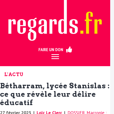
ermer
FAIRE UN DON
L'ACTU
Bétharram, lycée Stanislas :
ce que révèle leur délire
éducatif
27 février 2025
|
Loïc Le Clerc
|
DOSSIER. Macronie :