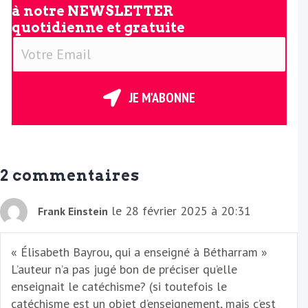
à notre
NEWSLETTER
quotidienne et gratuite
V
o
t
r
JE M'ABONNE
e
E
m
a
2 commentaires
i
l
le 28 février 2025 à 20:31
Frank Einstein
« Élisabeth Bayrou, qui a enseigné à Bétharram »
L’auteur n’a pas jugé bon de préciser qu’elle
enseignait le catéchisme? (si toutefois le
catéchisme est un objet d’enseignement, mais c’est