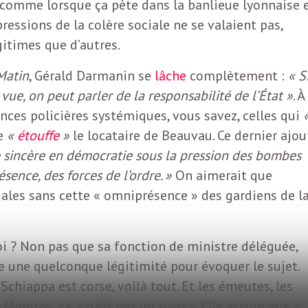
comme lorsque ça pète dans la banlieue lyonnaise 
ressions de la colère sociale ne se valaient pas,
itimes que d’autres.
Matin
, Gérald Darmanin se
lâche
complètement :
« S
vue, on peut parler de la responsabilité de l’État »
. À
nces policières systémiques, vous savez, celles qui
ée
«
étouffe
»
le locataire de Beauvau. Ce dernier ajou
ue sincère en démocratie sous la pression des bombes
sence, des forces de l’ordre. »
On aimerait que
ciales sans cette « omniprésence » des gardiens de l
i ? Non pas que sa fonction de ministre déléguée,
e une quelconque légitimité pour évoquer le sujet.
chiappa est corse, voilà tout. Et les émeutes, les
s Molotov, ça
« n’est pas un sujet »
. Elle assure que
«