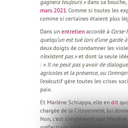
gagnera toujours »
dans sa bouche, 
b
L
mars 2021
. Comme si toutes les exp
e
comme si certaines étaient plus lég
r
t
Dans un
entretien
accordé à
Corse-
i
t
quelqu’un est tué lors d’une garde à 
deux doigts de condamner les viole
r
e
n’existent pas »
et dont la seule id
e
:
« Il ne peut pas y avoir de dialog
d
f
agricoles et la présence, ou l’omnipré
e
l’exécutif gère toutes les crises so
paix.
R
F
e
Et Marlène Schiappa, elle en
dit
quo
chargée de la Citoyenneté, lui donn
g
r
Non, c’est simplement que Marlène S
a
préfectures attaquées, les cocktail