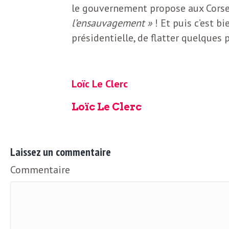
L
le gouvernement propose aux Corse
l’ensauvagement »
! Et puis c’est bi
e
présidentielle, de flatter quelques 
t
Loïc Le Clerc
t
Loïc Le Clerc
r
Laissez un commentaire
e
Commentaire
d