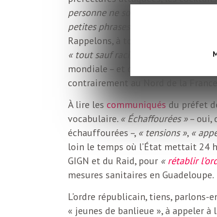
o
r
personne ne souhaite la violence »
.
d
petites phrases ou des petits commen
m
Rappelons, à toute fin utile, que, t
s
« tout sauf raciste »
– la preuve,
« au
M
U
mondiale – et qu’il n’y a
presque
auc
contrairement au Nord de la France 
S
À lire les
communiqués
du préfet d
vocabulaire.
« Échaffourées »
– oui,
A
échauffourées –,
« tensions »
,
« appe
loin le temps où l’État mettait 24 
GIGN et du Raid, pour
«
rétablir l’o
L
mesures sanitaires en Guadeloupe.
a
L’ordre républicain, tiens, parlons-
« jeunes de banlieue », à appeler à