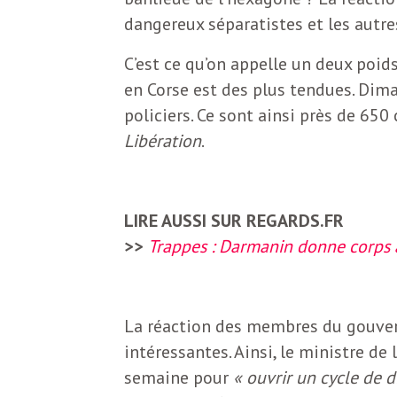
N
a
dangereux séparatistes et les autr
e
l
C’est ce qu’on appelle un deux poid
w
en Corse est des plus tendues. Dima
s
policiers. Ce sont ainsi près de 65
e
l
Libération
.
e
L
t
LIRE AUSSI SUR REGARDS.FR
t
e
>>
Trappes : Darmanin donne corps 
e
r
D
La réaction des membres du gouver
:
intéressantes. Ainsi, le ministre de 
e
L
semaine pour
« ouvrir un cycle de d
a