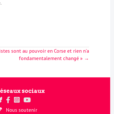
.
istes sont au pouvoir en Corse et rien n’a
fondamentalement changé » →
éseaux sociaux
gards sur Twitter
Regards sur Facebook
Regards sur Instagram
La chaine Regards sur Youtube
Nous soutenir