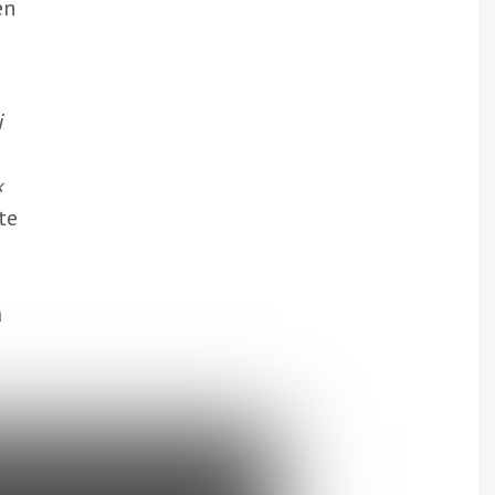
en
i
«
te
a