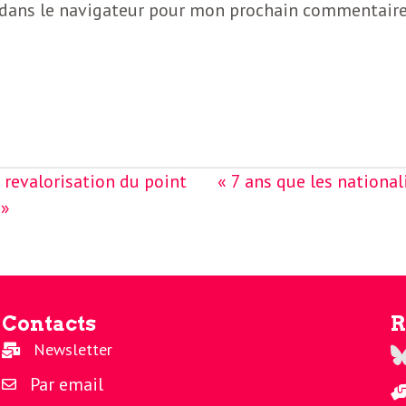
 dans le navigateur pour mon prochain commentaire
 revalorisation du point
« 7 ans que les national
 »
Contacts
R
Newsletter
Re
Par email