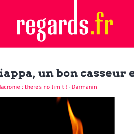
appa, un bon casseur e
cronie : there's no limit !
-
Darmanin