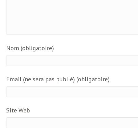
e
R
e
Nom (obligatoire)
g
a
Email (ne sera pas publié) (obligatoire)
r
d
Site Web
s