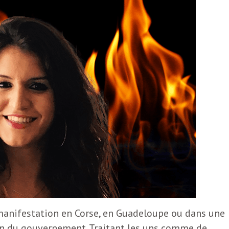
 manifestation en Corse, en Guadeloupe ou dans une
on du gouvernement. Traitant les uns comme de