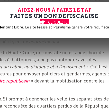
 C’est même carrément
« insupportable d’entendre d
AIDEZ-NOUS À FAIRE LE TAF
taires dans les médias porter sur la Corse »
.
FAITES UN DON DÉFISCALISÉ
oujours
selon
Marlène Schiappa, la Corse est une terr
CLIQUEZ ICI
cun Juif »
n’a été dénoncé pendant la Seconde guerr
ontant Libre.
Le site Presse et Pluralisme génère votre reçu fisca
une violence sexuelle sur la voie publique,
où il y en a
« énormément »
.
e la Haute-Corse, on constate un étrange choix de
 des échaffourées, à ne pas confondre avec des
l au calme, au dialogue et à l’apaisement »
. Qu’il est
heures pour envoyer policiers et gendarmes, agents 
rdre républicain
»
devant la mobilisation contre les
en. Si prompt à dénoncer les velléités séparatistes de
 la reconquête des quartiers perdus de la République