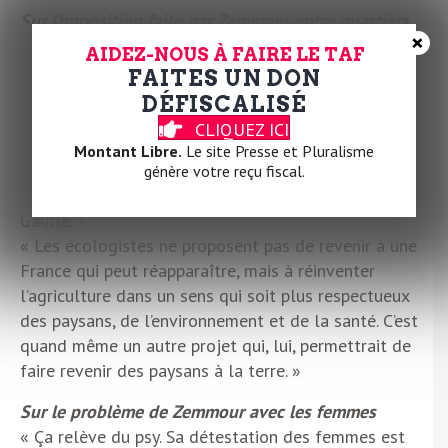
Sur l’opposition faite par Zemmour entre quartiers
×
populaires et ruralité
AIDEZ-NOUS À FAIRE LE TAF
« C’est un retour à la théorie pétainiste de « la terre
FAITES UN DON
qui ne ment pas ». Il veut nous réinventer un monde
DÉFISCALISÉ
qui a disparu, d’une France des années 50 qui était à
CLIQUEZ ICI
90% agricole – et qui ne l’est plus. Il disparaît à peu
Montant Libre.
Le site Presse et Pluralisme
près 100.000 agriculteurs par an dans ce pays,
génère votre reçu fiscal.
notamment depuis la révolution verte initiée par de
Gaulle. »
« Les écologistes ne proposent pas de revenir à une
France qui peut réapparaître, mais à réinventer
l’agriculture dans un sens qui soit plus respectueux
des paysans, de l’environnement et de la santé. C’est
quand même un autre projet qui, lui, permettrait de
faire revenir des paysans à la terre. »
Sur le problème de Zemmour avec les femmes
« Ça relève du psy. Sa détestation des femmes est