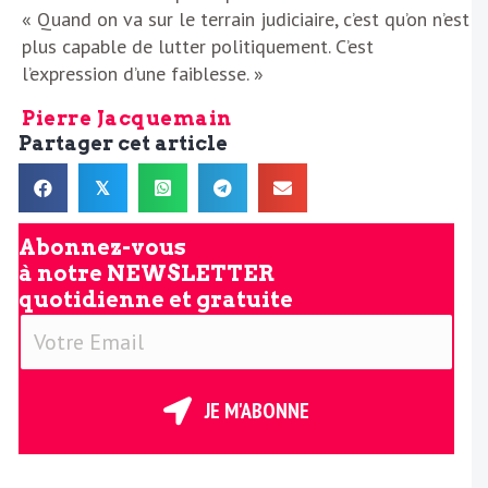
« Quand on va sur le terrain judiciaire, c’est qu’on n’est
plus capable de lutter politiquement. C’est
l’expression d’une faiblesse. »
Pierre Jacquemain
Partager cet article
𝕏
Abonnez-vous
à notre
NEWSLETTER
quotidienne et gratuite
V
o
t
r
JE M'ABONNE
e
E