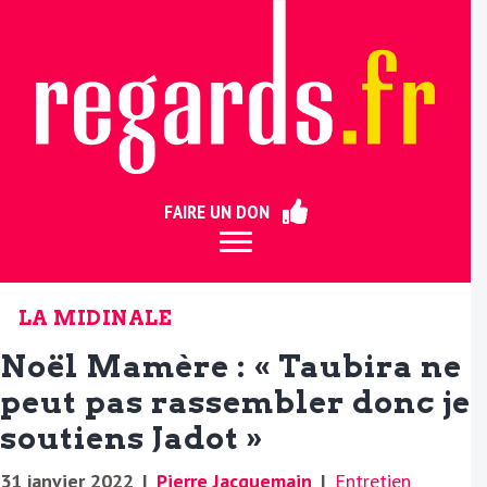
ermer
FAIRE UN DON
LA MIDINALE
Noël Mamère : « Taubira ne
peut pas rassembler donc je
soutiens Jadot »
31 janvier 2022
|
Pierre Jacquemain
|
Entretien