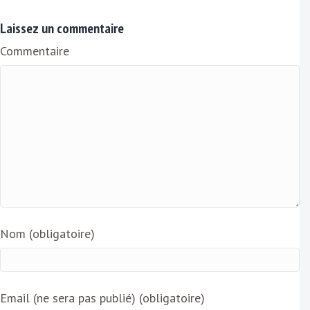
m
a
Laissez un commentaire
i
Commentaire
l
Nom (obligatoire)
Email (ne sera pas publié) (obligatoire)