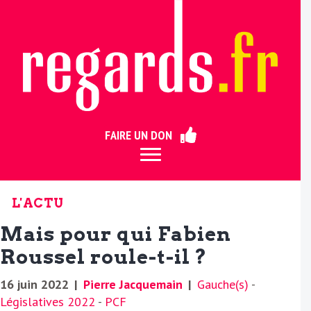
ermer
FAIRE UN DON
L'ACTU
Mais pour qui Fabien
Roussel roule-t-il ?
16 juin 2022
|
Pierre Jacquemain
|
Gauche(s)
-
Législatives 2022
-
PCF