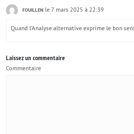
e
le 7 mars 2025 à 22:39
FOUILLEN
R
Quand l’Analyse alternative exprime le bon sen
e
g
Laissez un commentaire
a
Commentaire
r
d
s