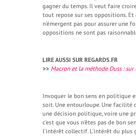
b
gagner du temps. Il veut faire croir
L
tout repose sur ses oppositions. Et
e
r
n’émergent pas pour assurer une form
t
oppositions ne sont pas raisonnabl
i
t
r
e
LIRE AUSSI SUR REGARDS.FR
e
>>
Macron et la méthode Duss : sur
d
f
e
Invoquer le bon sens en politique e
R
F
soit. Une entourloupe. Une facilit
e
une décision politique, voire une p
g
r
c’est que vous n’êtes pas de bon s
a
l’intérêt collectif. L’intérêt du pl