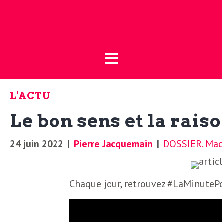
Fermer
L
L
a
’
B
L'ACTU
o
a
Le bon sens et la raiso
u
t
c
24 juin 2022
|
Pierre Jacquemain
|
DOSSIER. Macr
i
t
q
Chaque jour, retrouvez #LaMinutePo
u
u
e