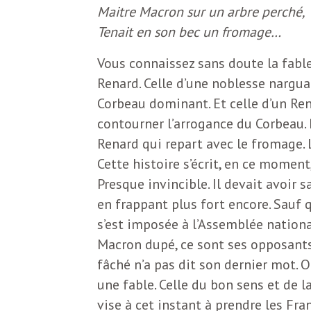
N
a
Maitre Macron sur un arbre perché,
e
Tenait en son bec un fromage…
l
w
Vous connaissez sans doute la fable
s
Renard. Celle d’une noblesse nargua
e
Corbeau dominant. Et celle d’un Ren
l
contourner l’arrogance du Corbeau. Po
e
Renard qui repart avec le fromage. 
L
t
Cette histoire s’écrit, en ce moment
t
Presque invincible. Il devait avoir 
e
en frappant plus fort encore. Sauf 
e
s’est imposée à l’Assemblée national
r
D
Macron dupé, ce sont ses opposants 
:
fâché n’a pas dit son dernier mot. O
e
L
une fable. Celle du bon sens et de 
vise à cet instant à prendre les F
a