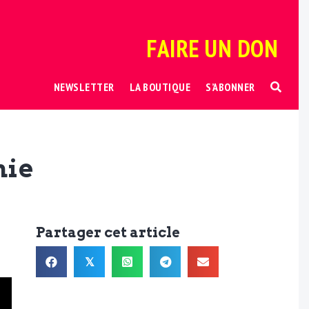
FAIRE UN DON
NEWSLETTER
LA BOUTIQUE
S’ABONNER
nie
Partager cet article
𝕏