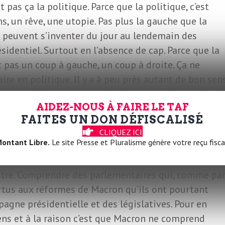
t pas ça la politique. Parce que la politique, c’est
s, un rêve, une utopie. Pas plus la gauche que la
 peuvent s’inventer du jour au lendemain des
sidentiel. Surtout en l’absence de cap. Parce que la
st pas un coup à gauche, un coup à droite. Ça ne
aire en politique. Il y a à peu près autant de bon sen
. Autant de bon sens que d’habitants en France. Bref, 
AIDEZ-NOUS À FAIRE LE TAF
FAITES UN DON DÉFISCALISÉ
aison n’a rien à faire en politique. Pourtant, cet
CLIQUEZ ICI
ontant Libre.
Le site Presse et Pluralisme génère votre reçu fisca
: « Je suis sûr qu’il y a des gens raisonnables sur le
», peut-on entendre parmi les députés macronistes, l
istre. Comprendre des parlementaires qui, comme pa
tus aux réformes de Macron qu’ils ont pourtant
gne présidentielle et des législatives. Pour en
sens et à la raison c’est que Macron ne comprend