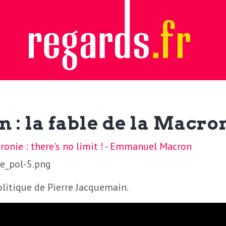
n : la fable de la Macro
onie : there's no limit !
-
Emmanuel Macron
litique de Pierre Jacquemain.