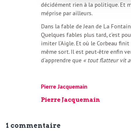
L
décidément rien à la politique. Et 
méprise par ailleurs.
e
Dans la fable de Jean de La Fontaine
Quelques fables plus tard, c’est po
t
imiter l’Aigle. Et où le Corbeau fini
même sort. Il est peut-être enfin v
t
d’apprendre que
« tout flatteur vit 
r
Pierre Jacquemain
e
Pierre Jacquemain
d
1 commentaire