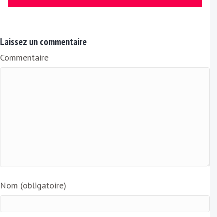
E
m
a
Laissez un commentaire
i
Commentaire
l
Nom (obligatoire)