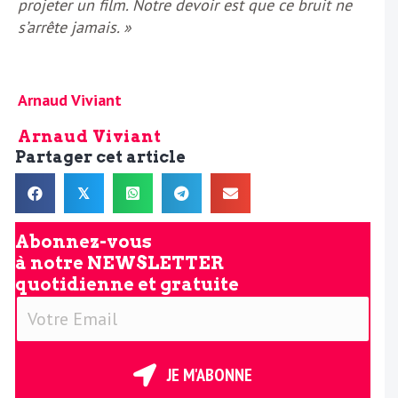
projeter un film. Notre devoir est que ce bruit ne
s’arrête jamais. »
Arnaud Viviant
Arnaud Viviant
Partager cet article
𝕏
Abonnez-vous
à notre
NEWSLETTER
quotidienne et gratuite
V
o
t
r
JE M'ABONNE
e