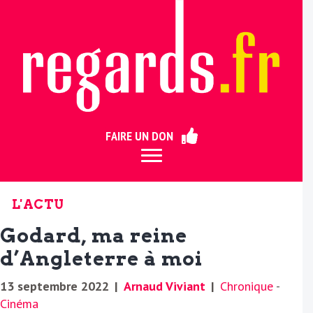
ermer
FAIRE UN DON
L'ACTU
Godard, ma reine
d’Angleterre à moi
13 septembre 2022
|
Arnaud Viviant
|
Chronique
-
Cinéma