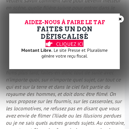
veulent savoir comment faire pour devenir metteur
en scène, quelle filière suivre pour entrer dans le
« milieu ». Eh bien, justement, dans le cinéma, il n’y a
×
pas de milieu, il n’y a que des extrêmes, il n’y a pas
AIDEZ-NOUS À FAIRE LE TAF
FAITES UN DON
de règles, il n’y a que des exceptions. À ces jeunes
DÉFISCALISÉ
garçons qui me supplient de les engager comme
assistant pour apprendre, je dis : il n’y a rien à
CLIQUEZ ICI
Montant Libre.
Le site Presse et Pluralisme
apprendre, ou plutôt si, mais pas comme vous
génère votre reçu fiscal.
croyez. Un assistant, c’est un esclave. Donc, ne
devenez pas des esclaves. Si vous voulez faire des
films plus tard, faites-en donc tout de suite avec
n’importe quoi, sur n’importe quel sujet, car tout ce
qui est sur la terre et dans le ciel fait partie du
royaume des hommes, et doit donc être filmé. On
vous propose sur les fourmis, sur les casseroles, sur
les locomotives, ne refusez pas en disant que vous
avez envie de filmer l’Iliade ou les Illusions perdues
ou je ne sais quels autres grands sujets. Au contraire,