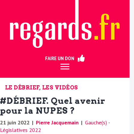
ermer
FAIRE UN DON
LE DÉBRIEF
,
LES VIDÉOS
#DÉBRIEF. Quel avenir
pour la NUPES ?
21 juin 2022
|
Pierre Jacquemain
|
Gauche(s)
-
Législatives 2022