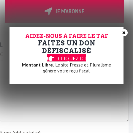
t
r
JE M'ABONNE
e
E
×
m
AIDEZ-NOUS À FAIRE LE TAF
a
FAITES UN DON
Laissez un commentaire
i
DÉFISCALISÉ
Commentaire
l
CLIQUEZ ICI
Montant Libre.
Le site Presse et Pluralisme
génère votre reçu fiscal.
Nom (obligatoire)