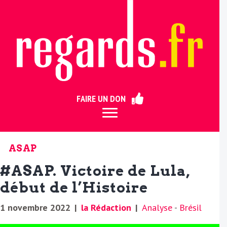
ermer
FAIRE UN DON
ASAP
#ASAP. Victoire de Lula,
début de l’Histoire
1 novembre 2022
|
la Rédaction
|
Analyse
-
Brésil