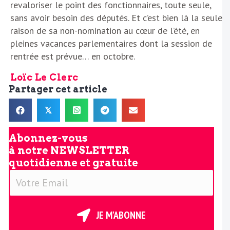
revaloriser le point des fonctionnaires, toute seule,
sans avoir besoin des députés. Et c’est bien là la seule
raison de sa non-nomination au cœur de l’été, en
pleines vacances parlementaires dont la session de
rentrée est prévue… en octobre.
Loïc Le Clerc
Partager cet article
𝕏
Abonnez-vous
à notre
NEWSLETTER
quotidienne et gratuite
V
o
t
r
JE M'ABONNE
e