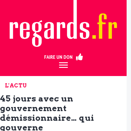
ermer
FAIRE UN DON
L'ACTU
45 jours avec un
gouvernement
démissionnaire… qui
gouverne