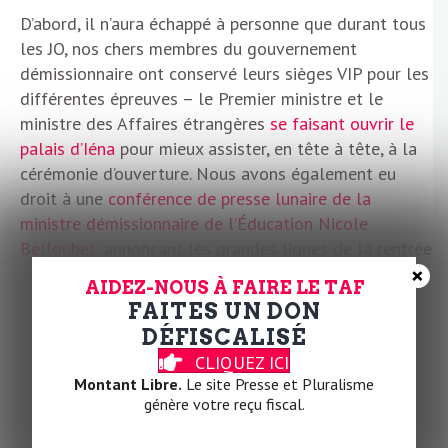
D’abord, il n’aura échappé à personne que durant tous
les JO, nos chers membres du gouvernement
démissionnaire ont conservé leurs sièges VIP pour les
différentes épreuves – le Premier ministre et le
ministre des Affaires étrangères
se faisant ouvrir le
palais d’Iéna
pour mieux assister, en tête à tête, à la
cérémonie d’ouverture. Nous avons également eu
droit à une
conférence de presse lunaire de la
ministre démissionnaire de l’Éducation Nicole
Belloubet
, annonçant les grandes lignes de la rentrée
×
scolaire alors même que les réformes sont gelées.
AIDEZ-NOUS À FAIRE LE TAF
FAITES UN DON
Mais tout ceci encore, c’est presque mignon. Car
DÉFISCALISÉ
l’exécutif a toujours du pouvoir et il l’use. Ainsi le
CLIQUEZ ICI
gouvernement a-t-il pris des décrets depuis
Montant Libre.
Le site Presse et Pluralisme
concernant
la loi Immigration
ou les
« vendanges
génère votre reçu fiscal.
sept jours sur sept »
. On peut encore noter les
multiples nominations dans l’administration
– plus de