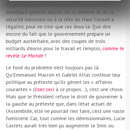
70 pour la journée du 16 juillet –, au poste de
secrétaire général adjoint de la défense et de la
sécurité nationale ou à la tête du Haut Conseil à
l’égalité, pour ne citer que ces deux-là. Que dire
encore du fait que le gouvernement prépare un
budget austéritaire, avec des coupes de trois
milliards d’euros pour le travail et l’emploi,
comme le
révèle
Le Monde
?
Le fond du problème n’est toujours pas là.
Qu’Emmanuel Macron et Gabriel Attal continue leur
politique au prétexte qu’ils gèrent les « affaires
courantes » (
lisez ceci
à ce propos…), c’est une chose.
Mais que le Président refuse le droit de gouverner à
la gauche au prétexte que, dans l’état actuel de
l’Assemblée, elle ne pourrait rien faire, c’est une vaste
fumisterie. Car, tout comme les démissionnaires, Lucie
Castets aurait très bien pu augmenter le Smic ou