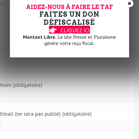
×
Commentaire
l
AIDEZ-NOUS À FAIRE LE TAF
FAITES UN DON
DÉFISCALISÉ
CLIQUEZ ICI
Montant Libre.
Le site Presse et Pluralisme
génère votre reçu fiscal.
Nom (obligatoire)
Email (ne sera pas publié) (obligatoire)