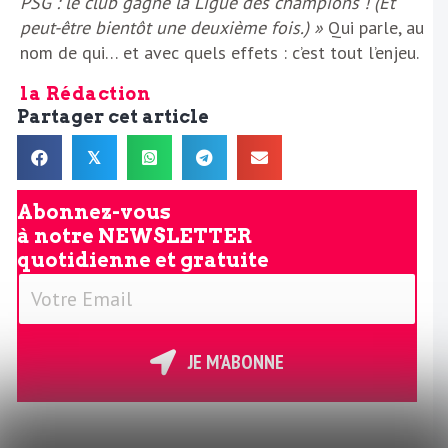
PSG : le club gagne la Ligue des champions ! (Et
peut-être bientôt une deuxième fois.) »
Qui parle, au
nom de qui… et avec quels effets : c’est tout l’enjeu.
la Rédaction
Partager cet article
𝕏
Abonnez-vous
à notre
NEWSLETTER
quotidienne et gratuite
V
o
t
r
JE M'ABONNE
e
E
m