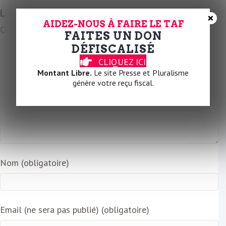
a
Laissez un commentaire
×
i
AIDEZ-NOUS À FAIRE LE TAF
Commentaire
l
FAITES UN DON
DÉFISCALISÉ
CLIQUEZ ICI
Montant Libre.
Le site Presse et Pluralisme
génère votre reçu fiscal.
Nom (obligatoire)
Email (ne sera pas publié) (obligatoire)