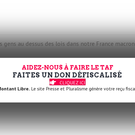
es gens au dessus des lois dans notre France macron
AIDEZ-NOUS À FAIRE LE TAF
FAITES UN DON DÉFISCALISÉ
CLIQUEZ ICI
ontant Libre.
Le site Presse et Pluralisme génère votre reçu fisca