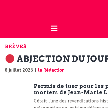
Fermer
L
L
a
’
B
BRÈVES
o
a
ABJECTION DU JOU
u
t
c
8 juillet 2026
|
la Rédaction
i
t
q
Permis de tuer pour les p
u
mortem de Jean-Marie L
u
e
C’était l’une des revendications his
présomption de légitime défense pou