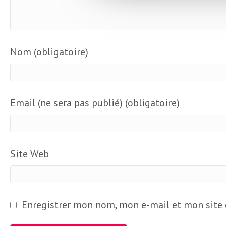
b
L
e
r
t
Nom (obligatoire)
i
t
r
e
Email (ne sera pas publié) (obligatoire)
e
d
f
e
Site Web
R
F
e
g
r
Enregistrer mon nom, mon e-mail et mon site
a