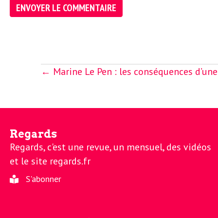
o
r
d
m
s
U
Posts
← Marine Le Pen : les conséquences d’une
navigation
S
A
Regards
Regards, c'est une revue, un mensuel, des vidéos
et le site regards.fr
L
S'abonner
a