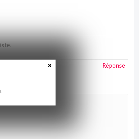
iste.
×
Réponse
l.