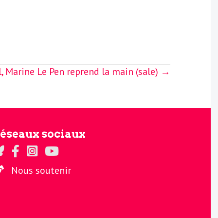
 Marine Le Pen reprend la main (sale) →
éseaux sociaux
gards sur Twitter
Regards sur Facebook
Regards sur Instagram
La chaine Regards sur Youtube
Nous soutenir