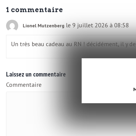
N
a
1 commentaire
e
l
w
le 9 juillet 2026 à 08:58
Lionel Mutzenberg
s
e
Un très beau cadeau au RN ! décidément, il y d
l
e
L
t
Laissez un commentaire
t
e
Commentaire
M
e
r
D
:
e
L
a