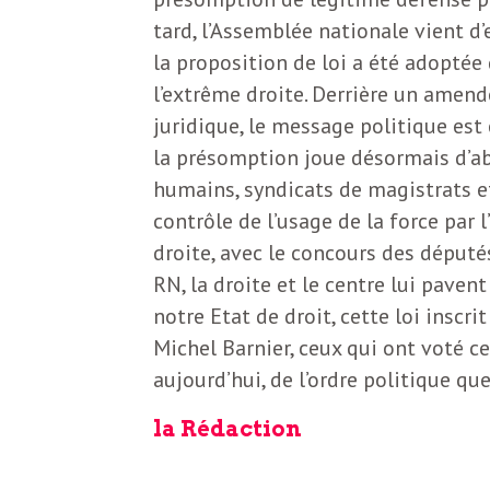
S
tard, l’Assemblée nationale vient d
L
la proposition de loi a été adoptée 
’
l’extrême droite. Derrière un amen
a
a
juridique, le message politique est 
b
la présomption joue désormais d’ab
M
o
humains, syndicats de magistrats et
contrôle de l’usage de la force par 
n
i
droite, avec le concours des député
n
RN, la droite et le centre lui paven
e
d
notre Etat de droit, cette loi inscrit
r
Michel Barnier, ceux qui ont voté ce
i
aujourd’hui, de l’ordre politique q
à
l
la Rédaction
n
a