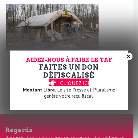
×
AIDEZ-NOUS À FAIRE LE TAF
FAITES UN DON
À la Une des médias pendant de nombreuses
DÉFISCALISÉ
semaines, les militants opposés au projet de
CLIQUEZ ICI
construction d’un aéroport sur le site de Notre des
Montant Libre.
Le site Presse et Pluralisme
Dames des Landes n’ont rien lâché.
génère votre reçu fiscal.
Lire la suite
Regards
Regards, c'est une revue, un mensuel, des vidéos et