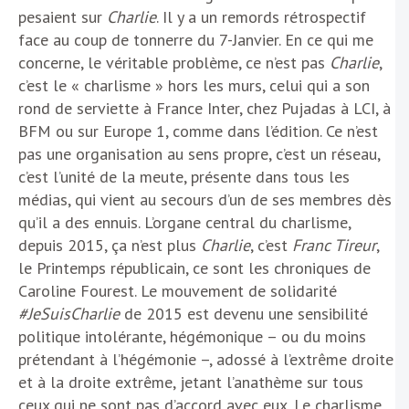
pesaient sur
Charlie
. Il y a un remords rétrospectif
face au coup de tonnerre du 7-Janvier. En ce qui me
concerne, le véritable problème, ce n’est pas
Charlie
,
c’est le « charlisme » hors les murs, celui qui a son
rond de serviette à France Inter, chez Pujadas à LCI, à
BFM ou sur Europe 1, comme dans l’édition. Ce n’est
pas une organisation au sens propre, c’est un réseau,
c’est l’unité de la meute, présente dans tous les
médias, qui vient au secours d’un de ses membres dès
qu’il a des ennuis. L’organe central du charlisme,
depuis 2015, ça n’est plus
Charlie
, c’est
Franc Tireur
,
le Printemps républicain, ce sont les chroniques de
Caroline Fourest. Le mouvement de solidarité
#JeSuisCharlie
de 2015 est devenu une sensibilité
politique intolérante, hégémonique – ou du moins
prétendant à l’hégémonie –, adossé à l’extrême droite
et à la droite extrême, jetant l’anathème sur tous
ceux qui ne sont pas d’accord avec eux. Le charlisme