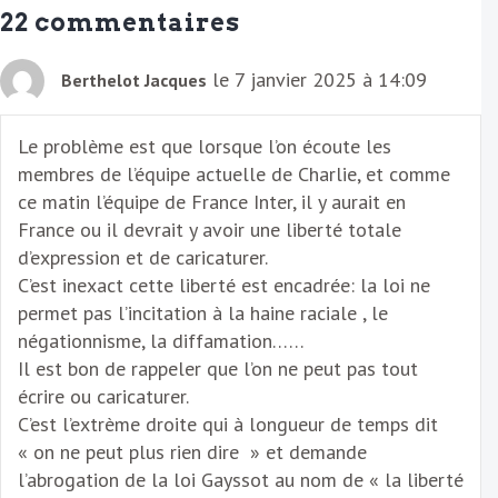
a
22 commentaires
i
l
le 7 janvier 2025 à 14:09
Berthelot Jacques
Le problème est que lorsque l’on écoute les
membres de l’équipe actuelle de Charlie, et comme
ce matin l’équipe de France Inter, il y aurait en
France ou il devrait y avoir une liberté totale
d’expression et de caricaturer.
C’est inexact cette liberté est encadrée: la loi ne
permet pas l’incitation à la haine raciale , le
négationnisme, la diffamation……
Il est bon de rappeler que l’on ne peut pas tout
écrire ou caricaturer.
C’est l’extrème droite qui à longueur de temps dit
« on ne peut plus rien dire » et demande
l’abrogation de la loi Gayssot au nom de « la liberté