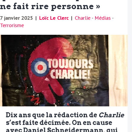
ne fait rire personne »
7 janvier 2025
|
Loïc Le Clerc
|
Charlie
-
Médias
-
Terrorisme
Dix ans que la rédaction de
Charlie
s’est faite décimée. On en cause
avec Daniel Schneidermann, qui