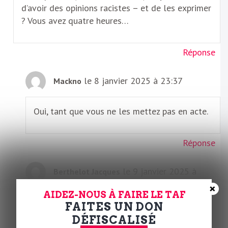
d’avoir des opinions racistes – et de les exprimer
? Vous avez quatre heures…
Réponse
le 8 janvier 2025 à 23:37
Mackno
Oui, tant que vous ne les mettez pas en acte.
Réponse
le 9 janvier 2025 à
Berthelot Jacques
×
06:35
AIDEZ-NOUS À FAIRE LE TAF
FAITES UN DON
Si la réponse à cette question serait hélas oui
DÉFISCALISÉ
, il faut militer comme la fachosphère pour