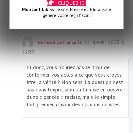
CLIQUEZ ICI
l’abrogation de la loi Gayssot.
Montant Libre.
Le site Presse et Pluralisme
génère votre reçu fiscal.
Réponse
le 11 janvier 2025 à
Bernard Defrance
12:37
Et donc, vous n’auriez pas le droit de
conformer vos actes à ce que vous croyez
être la vérité ? Non sens. La question n’est
pas dans l’expression ou la mise en oeuvre
d’une « pensée » raciste, mais le simple
fait, premier, d’avoir des opinions racistes.