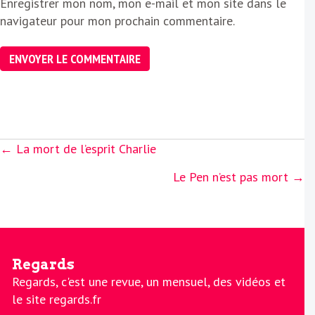
Enregistrer mon nom, mon e-mail et mon site dans le
navigateur pour mon prochain commentaire.
Posts
← La mort de l’esprit Charlie
navigation
Le Pen n’est pas mort →
Regards
Regards, c'est une revue, un mensuel, des vidéos et
le site regards.fr