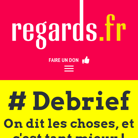
ermer
FAIRE UN DON
# Debrief
On dit les choses, et