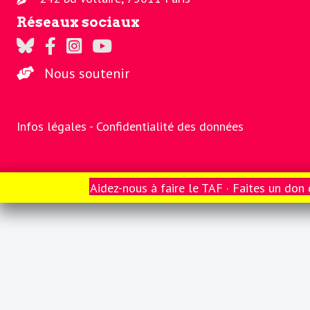
Réseaux sociaux
Regards sur Twitter
Regards sur Facebook
Regards sur Instagram
La chaine Regards sur Youtube
Nous soutenir
Infos légales -
Confidentialité des données
© 2000-2026 Regards.fr. Tous droits réservés.
Aidez-nous à faire le TAF · Faites un don 