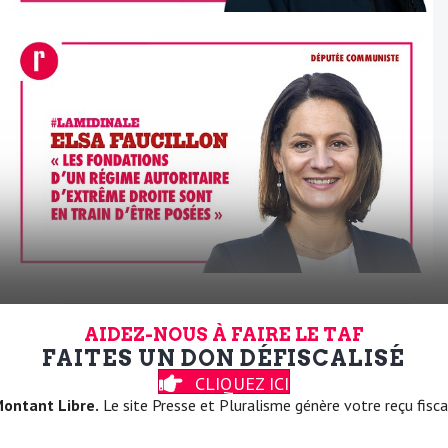
AIDEZ-NOUS À FAIRE LE TAF
FAITES UN DON DÉFISCALISÉ
CLIQUEZ ICI
ontant Libre.
Le site Presse et Pluralisme génère votre reçu fisca