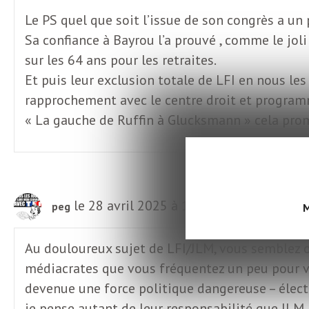
o
r
Le PS quel que soit l’issue de son congrès a un 
d
Sa confiance à Bayrou l’a prouvé , comme le joli 
m
s
sur les 64 ans pour les retraites.
Et puis leur exclusion totale de LFI en nous les
U
rapprochement avec le centre droit et programm
« La gauche de Ruffin à Glucksmann » cela prom
S
A
le 28 avril 2025 à 15:43
peg
M
L
Au douloureux sujet de LFI/JLM, vous semblez o
médiacrates que vous fréquentez un peu pour vo
a
devenue une force politique dangereuse – élector
je pense autant de leur responsabilité que JLM 