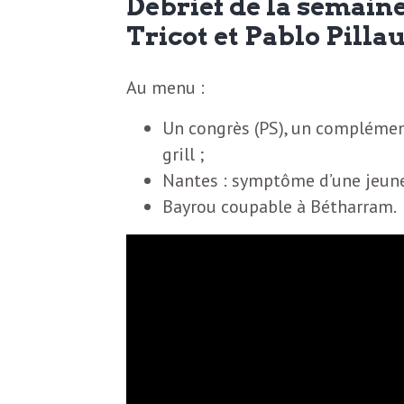
Débrief de la semain
N
a
Tricot et Pablo Pilla
e
l
w
Au menu :
s
e
Un congrès (PS), un complément 
l
grill ;
e
Nantes : symptôme d’une jeune
L
t
Bayrou coupable à Bétharram.
t
e
e
r
D
:
e
L
a