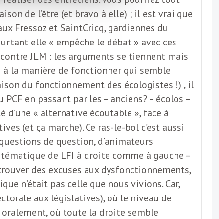
ison de l’être (et bravo à elle) ; il est vrai que
aux Fressoz et SaintCricq, gardiennes du
ourtant elle « empêche le débat » avec ces
contre JLM : les arguments se tiennent mais
on à la manière de fonctionner qui semble
aison du fonctionnement des écologistes !) , il
u PCF en passant par les – anciens? – écolos –
é d’une « alternative écoutable », face à
ves (et ça marche). Ce ras-le-bol c’est aussi
 (questions de question, d’animateurs
n systématique de LFI à droite comme à gauche –
 trouver des excuses aux dysfonctionnements,
que n’était pas celle que nous vivions. Car,
torale aux législatives), où le niveau de
e oralement, où toute la droite semble