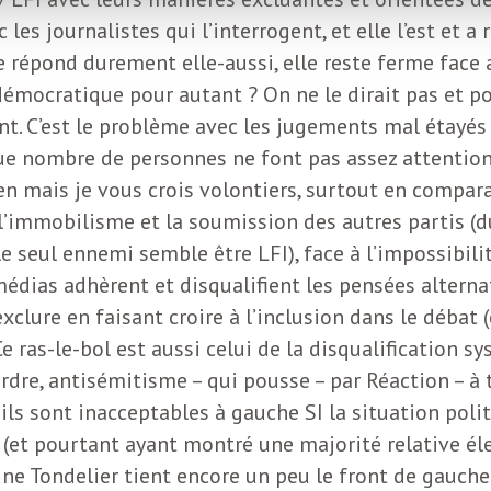
s journalistes qui l’interrogent, et elle l’est et a ra
e répond durement elle-aussi, elle reste ferme face 
t démocratique pour autant ? On ne le dirait pas et p
 C’est le problème avec les jugements mal étayés 
t que nombre de personnes ne font pas assez attenti
ien mais je vous crois volontiers, surtout en compar
 l’immobilisme et la soumission des autres partis (d
 seul ennemi semble être LFI), face à l’impossibilit
médias adhèrent et disqualifient les pensées alternati
xclure en faisant croire à l’inclusion dans le débat
. Ce ras-le-bol est aussi celui de la disqualificatio
dre, antisémitisme – qui pousse – par Réaction – à
s sont inacceptables à gauche SI la situation politi
(et pourtant ayant montré une majorité relative élec
rine Tondelier tient encore un peu le front de gauch