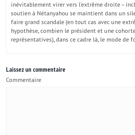
e
inévitablement virer vers l’extrême droite – inc
R
soutien à Nétanyahou se maintient dans un sile
faire grand scandale (en tout cas avec une extr
e
hypothèse, combien le président et une cohort
représentatives), dans ce cadre là, le mode de 
g
a
Laissez un commentaire
Commentaire
r
d
s