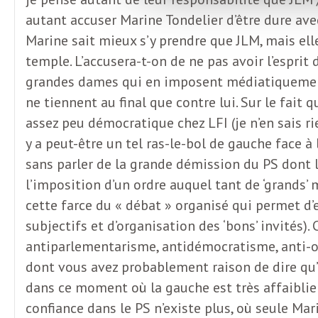
L
autant accuser Marine Tondelier d’être dure avec le
Marine sait mieux s’y prendre que JLM, mais ell
e
temple. L’accusera-t-on de ne pas avoir l’espri
grandes dames qui en imposent médiatiquement.
t
ne tiennent au final que contre lui. Sur le fai
assez peu démocratique chez LFI (je n’en sais r
t
y a peut-être un tel ras-le-bol de gauche face à
sans parler de la grande démission du PS dont le
r
l’imposition d’un ordre auquel tant de ‘grands’ 
cette farce du « débat » organisé qui permet d’e
e
subjectifs et d’organisation des ‘bons’ invités)
antiparlementarisme, antidémocratisme, anti-or
d
dont vous avez probablement raison de dire qu’il
dans ce moment où la gauche est très affaiblie 
confiance dans le PS n’existe plus, où seule Ma