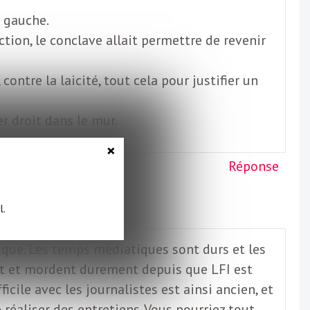
à gauche.
ction, le conclave allait permettre de revenir
ontre la laicité, tout cela pour justifier un
r droit dans le mur.
×
Réponse
l.
ique. Les temps médiatiques sont durs et les
ent et mordent durement depuis que LFI est
cile avec les journalistes est ainsi ancien, et
réaliser des entretiens. Vous pourriez tout