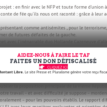
projet : en finir avec le NFP et toute forme d’union 
conte de fée qu’ils nous ont raconté : grâce à leur a
 présentant comme antisémites , pour le terrorisme, c
er de futures défaites de la gauche.
et avec l’inénarrable duo Hollande Cazeneuve d’alle
AIDEZ-NOUS À FAIRE LE TAF
FAITES UN DON DÉFISCALISÉ
CLIQUEZ ICI
ontant Libre.
Le site Presse et Pluralisme génère votre reçu fisca
ublier la proposition principale de la VIème Républ
tre travail – et avec difficulté je suppose – mord
alement – pour les pouvoirs établis. Le rapport diffi
/ LFI avec leurs manières excluantes et orientées de 