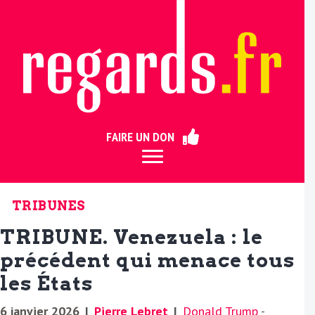
ermer
FAIRE UN DON
TRIBUNES
TRIBUNE. Venezuela : le
précédent qui menace tous
les États
6 janvier 2026
|
Pierre Lebret
|
Donald Trump
-