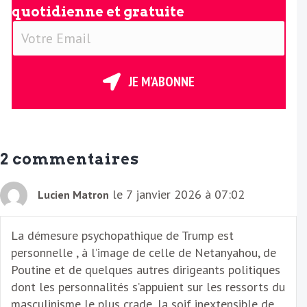
quotidienne et gratuite
V
o
t
r
JE M'ABONNE
e
E
m
a
2 commentaires
i
l
le 7 janvier 2026 à 07:02
Lucien Matron
La démesure psychopathique de Trump est
personnelle , à l’image de celle de Netanyahou, de
Poutine et de quelques autres dirigeants politiques
dont les personnalités s’appuient sur les ressorts du
masculinisme le plus crade, la soif inextensible de