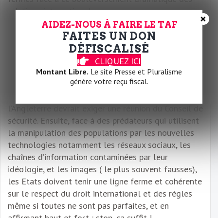
relations internationales.
×
Comment ? D’abord en s’appuyant sur le droit
AIDEZ-NOUS À FAIRE LE TAF
FAITES UN DON
international existant, quelle que soit la nature des
Etats victimes. Maduro est sans doute une crapule,
DÉFISCALISÉ
le Hamas est sans doute une organisation
CLIQUEZ ICI
terroriste, mais est ce une raison suffisante pour
Montant Libre.
Le site Presse et Pluralisme
génère votre reçu fiscal.
agir envers eux comme des voyous ?
A minima, l’Europe avec la France, l’Allemagne et
l’Angleterre devrait exiger une réunion du Conseil dè
sécurité. Ensuite, face à des prédateurs qui utilisent
la manipulation des populations par les nouvelles
technologies notamment les réseaux sociaux, les
chaînes d’information contaminées par leur
idéologie, et les images ( le plus souvent fausses),
les Etats doivent tenir une ligne ferme et cohérente
sur le respect du droit international et des règles
même si toutes ne sont pas parfaites, et en
affirmant haut et fort : stop, ça suffit !