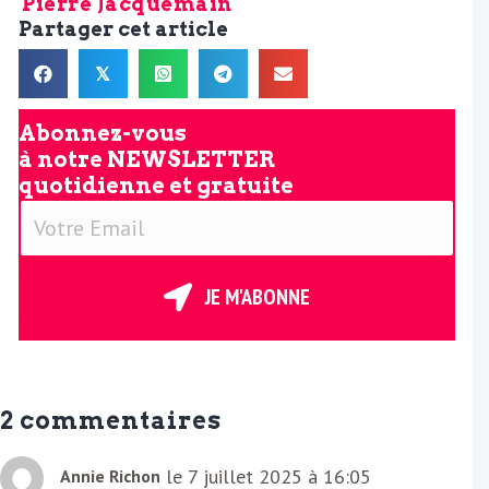
Pierre Jacquemain
Partager cet article
𝕏
Abonnez-vous
à notre
NEWSLETTER
quotidienne et gratuite
V
o
t
r
JE M'ABONNE
e
E
m
a
2 commentaires
i
l
le 7 juillet 2025 à 16:05
Annie Richon