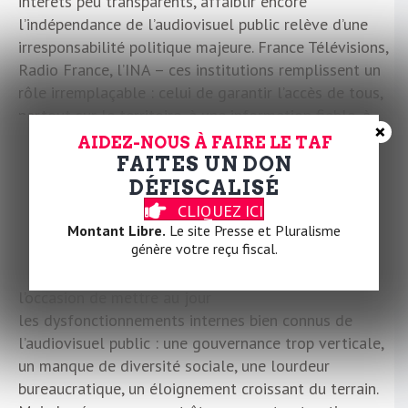
intérêts peu transparents, affaiblir encore
l’indépendance de l’audiovisuel public relève d’une
irresponsabilité politique majeure. France Télévisions,
Radio France, l’INA – ces institutions remplissent un
rôle irremplaçable : celui de garantir l’accès de tous,
partout sur le territoire, à une information fiable, à
×
une création artistique vivante, à une culture
AIDEZ-NOUS À FAIRE LE TAF
accessible et à une éducation continue. Le réseau
FAITES UN DON
local Ici, ex-France Bleu et France 3, incarne
DÉFISCALISÉ
cette proximité avec les territoires, leurs voix, leurs
CLIQUEZ ICI
réalités. Ce lien direct, ce pluralisme territorial,
Montant Libre.
Le site Presse et Pluralisme
génère votre reçu fiscal.
n’existe plus dans les grands groupes privés,
concentrés à Paris.La mobilisation actuelle est aussi
l’occasion de mettre au jour
les dysfonctionnements internes bien connus de
l’audiovisuel public : une gouvernance trop verticale,
un manque de diversité sociale, une lourdeur
bureaucratique, un éloignement croissant du terrain.