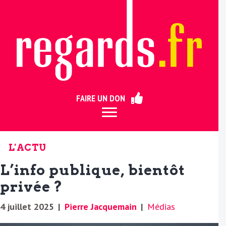
ermer
FAIRE UN DON
L'ACTU
L’info publique, bientôt
privée ?
4 juillet 2025
|
Pierre Jacquemain
|
Médias