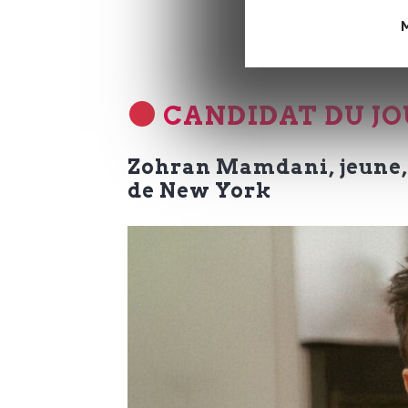
L
M
e
CANDIDAT DU J
t
Zohran Mamdani, jeune, 
t
de New York
r
e
d