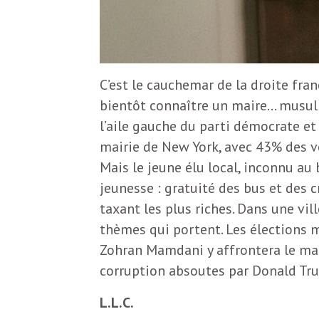
e
R
e
C’est le cauchemar de la droite fra
bientôt connaître un maire… musulm
g
l’aile gauche du parti démocrate et 
mairie de New York, avec 43% des v
a
Mais le jeune élu local, inconnu au
jeunesse : gratuité des bus et des c
r
taxant les plus riches. Dans une vill
thèmes qui portent. Les élections 
d
Zohran Mamdani y affrontera le mai
corruption absoutes par Donald Trum
s
L.L.C.