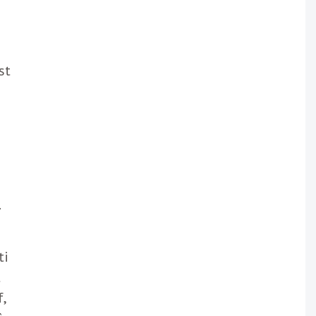
st
.
ti
t
,