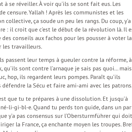
 se réveiller. À voir qu’ils se sont fait eus. Les
e censure. Yallah ! Après les communistes et les
n collective, ça soude un peu les rangs. Du coup, y’a
 : il croit que c’est le début de la révolution là. Il e
des conseils aux fachos pour les pousser à voter la
les travailleurs.
ils passent leur temps à gueuler contre la réforme, à
x, qu’ils sont contre l’arnaque je sais pas quoi… mais
c, hop, ils regardent leurs pompes. Paraît qu’ils
s défendre la Sécu et faire ami-ami avec les patrons
’est que tu te prépares à une dissolution. Et jusqu’à
-né-li-gi-bl-e. Quand tu perds ton guide, dans un par
 que y’a pas consensus sur l’Obersturmführer qui doi
diriger la France, ça enchante moyen les troupes. Bref