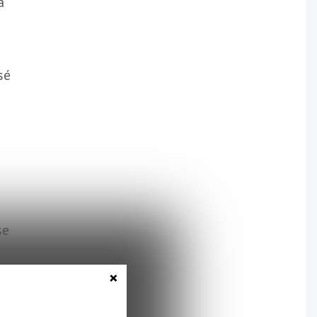
à
sé
se
×