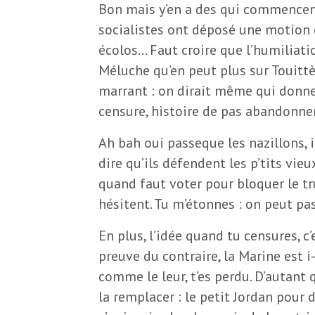
b
Bon mais y’en a des qui commencent à
L
socialistes ont déposé une motion d
e
r
écolos… Faut croire que l’humiliatio
Méluche qu’en peut plus sur Touittère
t
marrant : on dirait même qui donne 
i
t
censure, histoire de pas abandonner 
r
e
Ah bah oui passeque les nazillons, 
e
dire qu’ils défendent les p’tits vieu
d
f
quand faut voter pour bloquer le tru
e
hésitent. Tu m’étonnes : on peut pa
R
En plus, l’idée quand tu censures, c
F
e
preuve du contraire, la Marine est i
g
comme le leur, t’es perdu. D’autant
r
la remplacer : le petit Jordan pour 
a