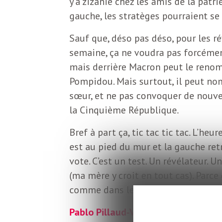
y’a zizanie chez les amis de la patr
o
r
gauche, les stratèges pourraient s
d
m
Sauf que, déso pas déso, pour les r
s
semaine, ça ne voudra pas forcéme
U
mais derrière Macron peut le renomm
Pompidou. Mais surtout, il peut nom
S
sœur, et ne pas convoquer de nouvell
la Cinquième République.
A
Bref à part ça, tic tac tic tac. L’h
est au pied du mur et la gauche ret
vote. C’est un test. Un révélateur. U
L
(ma mère y croit en tout cas). Parce 
comme dans les bons vieux sketchs :
a
Pablo Pillaud-Vivien