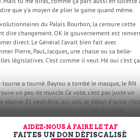
ie. Mais tu me diras, comme ça part aussi en sucette 
e dire que y’a moyen de plier le game quand même.
évolutionnaires du Palais Bourbon, la censure cette
nt dire changement. OK le gouvernement est renver
er direct. Le Général l’avait bien fait avec
mer Pierre, Paul, Jacques, une chaise ou sa belle-
es législatives. C’est comme il veut. Hé oui c’est ça
eure tourne a tourné. Bayrou a tombé le masque, le RN
rouve un peu de muscle. Ce vote, c’est pas juste un
ne alarme. Et peut-être, qui sait, le début d’autre cho
que le combat des retraites, c’est pas fini. C’est
 tant que le public est là, le spectacle continue.
AIDEZ-NOUS À FAIRE LE TAF
FAITES UN DON DÉFISCALISÉ