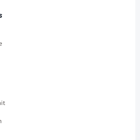
s
e
it
n