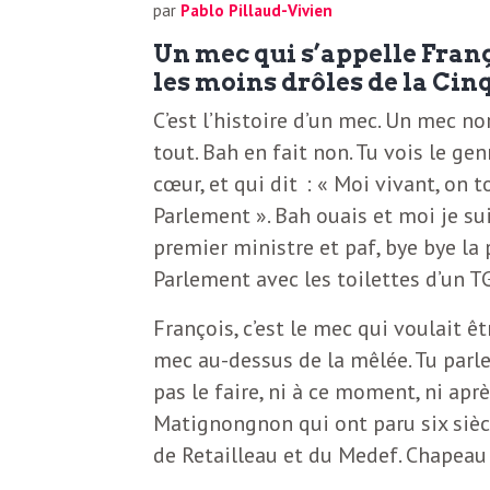
N
a
par
Pablo Pillaud-Vivien
e
Un mec qui s’appelle Franço
l
les moins drôles de la Ci
w
C’est l’histoire d’un mec. Un mec no
s
e
tout. Bah en fait non. Tu vois le gen
l
cœur, et qui dit : « Moi vivant, on 
e
Parlement ». Bah ouais et moi je s
L
t
premier ministre et paf, bye bye la 
Parlement avec les toilettes d’un TG
t
e
e
François, c’est le mec qui voulait êt
mec au-dessus de la mêlée. Tu parle
r
D
pas le faire, ni à ce moment, ni aprè
:
Matignongnon qui ont paru six siècle
e
L
de Retailleau et du Medef. Chapeau l
a