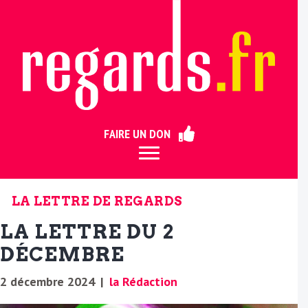
ermer
FAIRE UN DON
LA LETTRE DE REGARDS
LA LETTRE DU 2
DÉCEMBRE
2 décembre 2024
|
la Rédaction