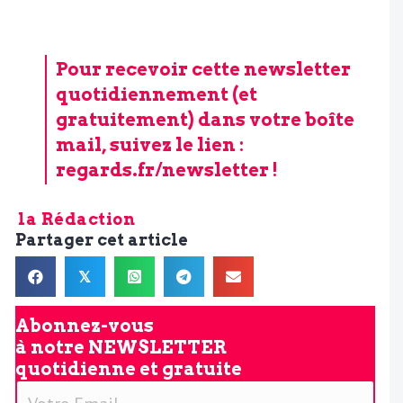
Pour recevoir cette newsletter
quotidiennement (et
gratuitement) dans votre boîte
mail, suivez le lien :
regards.fr/newsletter
!
la Rédaction
Partager cet article
𝕏
Abonnez-vous
à notre
NEWSLETTER
quotidienne et gratuite
V