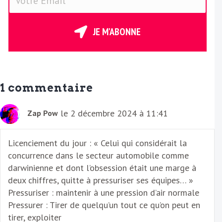
o
t
r
JE M'ABONNE
e
E
m
a
1 commentaire
i
l
le 2 décembre 2024 à 11:41
Zap Pow
Licenciement du jour : « Celui qui considérait la
concurrence dans le secteur automobile comme
darwinienne et dont l’obsession était une marge à
deux chiffres, quitte à pressuriser ses équipes… »
Pressuriser : maintenir à une pression d’air normale
Pressurer : Tirer de quelqu’un tout ce qu’on peut en
tirer, exploiter