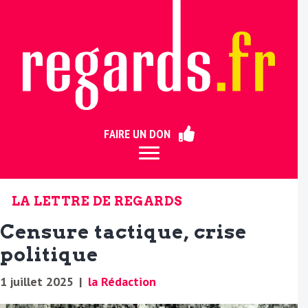
ermer
FAIRE UN DON
LA LETTRE DE REGARDS
Censure tactique, crise
politique
1 juillet 2025
|
la Rédaction