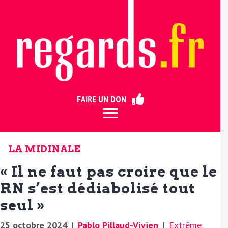
ermer
FAIRE UN DON
LA MIDINALE
« Il ne faut pas croire que le
RN s’est dédiabolisé tout
seul »
25 octobre 2024
|
Pablo Pillaud-Vivien
|
Extrême