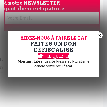
à notre
NEWSLETTER
quotidienne et gratuite
V
o
t
r
JE M'ABONNE
×
e
AIDEZ-NOUS À FAIRE LE TAF
FAITES UN DON
E
DÉFISCALISÉ
m
CLIQUEZ ICI
a
Laissez un commentaire
Montant Libre.
Le site Presse et Pluralisme
i
génère votre reçu fiscal.
Commentaire
l