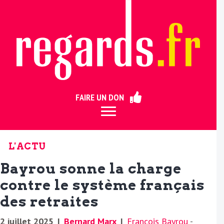
ermer
FAIRE UN DON
L'ACTU
Bayrou sonne la charge
contre le système français
des retraites
2 juillet 2025
|
Bernard Marx
|
François Bayrou
-