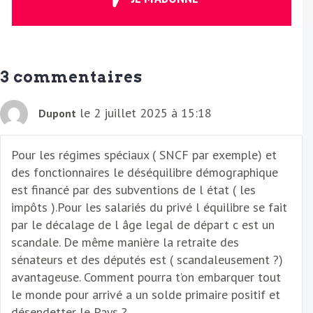
e
E
m
a
3 commentaires
i
l
le 2 juillet 2025 à 15:18
Dupont
Pour les régimes spéciaux ( SNCF par exemple) et
des fonctionnaires le déséquilibre démographique
est financé par des subventions de l état ( les
impôts ).Pour les salariés du privé l équilibre se fait
par le décalage de l âge legal de départ c est un
scandale. De même manière la retraite des
sénateurs et des députés est ( scandaleusement ?)
avantageuse. Comment pourra t’on embarquer tout
le monde pour arrivé a un solde primaire positif et
désendetter le Pays ?