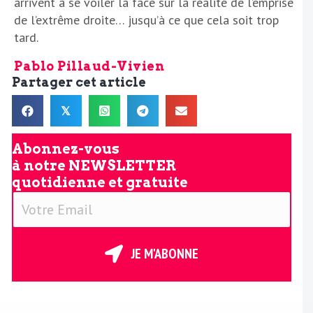
arrivent à se voiler la face sur la réalité de l’emprise
de l’extrême droite… jusqu’à ce que cela soit trop
tard.
Pablo Pillaud-Vivien
Partager cet article
𝕏
Abonnez-vous
à notre
NEWSLETTER
quotidienne et gratuite
V
o
t
r
JE M'ABONNE
e
E
m