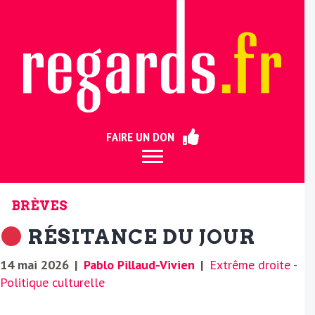
ermer
FAIRE UN DON
BRÈVES
RÉSITANCE DU JOUR
14 mai 2026
|
Pablo Pillaud-Vivien
|
Extrême droite
-
Politique culturelle